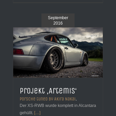
September
2016
Projekt ‚Artemis‘
Porsche tuned by Akira Nakai
.
Der XS-RWB wurde komplett in Alcantara
gehüllt.
[…]