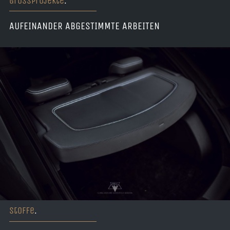
Grossprojekte
.
AUFEINANDER ABGESTIMMTE ARBEITEN
Stoffe
.